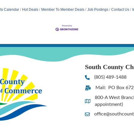
ts Calendar
Hot Deals
Member To Member Deals
Job Postings
Contact Us
I
South County C
(805) 489-1488
Phone
Mail: PO Box 672
Address & Map
800-A West Branch 
Address & Map
appointment)
office@southcoun
Contact Us